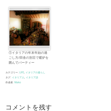
①イタリアの年末年始の過
ごし方/田舎の別荘で暖炉を
囲んでパーティー
カテゴリー:
LIFE
,
イタリアの暮らし
タグ:
イタリア人
,
イタリア語
作成者:
Mako
コメントを残す