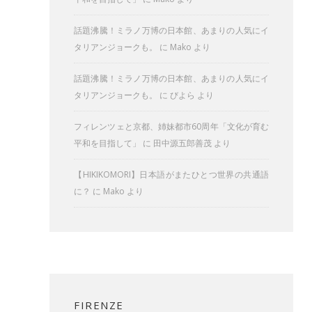
話題沸騰！ミラノ万博の日本館、あまりの人気にイ
タリアンジョークも。
に
Mako
より
話題沸騰！ミラノ万博の日本館、あまりの人気にイ
タリアンジョークも。
に
びよら
より
フィレンツェと京都、姉妹都市60周年「文化が育む
平和を目指して」
に
田中源五郎善茂
より
【HIKIKOMORI】日本語がまたひとつ世界の共通語
に？
に
Mako
より
FIRENZE