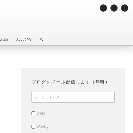
ct Me
About Me
ct Me
About Me
ブログをメール配信します（無料）
Daily
Weekly