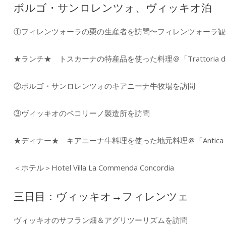
ボルゴ・サンロレンツォ、ヴィッキオ泊
①フィレンツォーラの栗の生産者を訪問〜フィレンツォーラ観
★ランチ★ トスカーナの特産品を使った料理＠「Trattoria da A
②ボルゴ・サンロレンツォのキアニーナ牛牧場を訪問
③ヴィッキオのペコリーノ製造所を訪問
★ディナー★ キアニーナ牛料理を使った地元料理＠「Antica Porta
＜ホテル＞Hotel Villa La Commenda Concordia
三日目：ヴィッキオ→フィレンツェ
ヴィッキオのサフラン畑＆アグリツーリズムを訪問