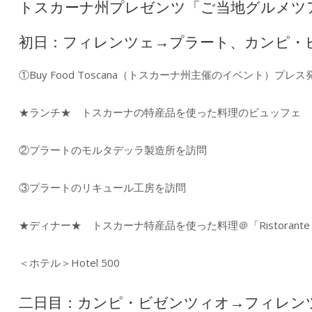
トスカーナ州プレゼンツ「ご当地グルメツ
初日：フィレンツェ→プラート、カンピ・
①Buy Food Toscana（トスカーナ州主催のイベント）プレス
★ランチ★ トスカーナの特産品を使った料理のビュッフェ
②プラートのモルタデッラ製造所を訪問
③プラートのリキュール工房を訪問
★ディナー★ トスカーナ特産品を使った料理＠「Ristorante 
＜ホテル＞Hotel 500
二日目：カンピ・ビゼンツィオ→フィレン