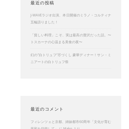
最近の投稿
J-WAVEラジオ出演、本日開催のミラノ・コルティナ
五輪語りました！
「貧しい料理」こそ、実は最高の贅沢だった話。〜
トスカーナの心温まる美食の夜〜
幻の”白トリュフ”尽づくし 豪華ディナー！サン・ミ
ニアートの白トリュフ祭
最近のコメント
フィレンツェと京都、姉妹都市60周年「文化が育む
平和を目指して」
に
Mako
より