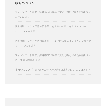
最近のコメント
フィレンツェと京都、姉妹都市60周年「文化が育む平和を目指して」
に
Mako
より
話題沸騰！ミラノ万博の日本館、あまりの人気にイタリアンジョーク
も。
に
Mako
より
話題沸騰！ミラノ万博の日本館、あまりの人気にイタリアンジョーク
も。
に
びよら
より
フィレンツェと京都、姉妹都市60周年「文化が育む平和を目指して」
に
田中源五郎善茂
より
【HIKIKOMORI】日本語がまたひとつ世界の共通語に？
に
Mako
より