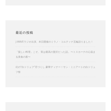
最近の投稿
J-WAVEラジオ出演、本日開催のミラノ・コルティナ五輪語りました！
「貧しい料理」こそ、実は最高の贅沢だった話。〜トスカーナの心温ま
る美食の夜〜
幻の”白トリュフ”尽づくし 豪華ディナー！サン・ミニアートの白トリュ
フ祭