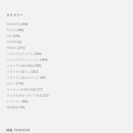
カテゴリー
FASHION
(204)
FOOD
(186)
LIFE
(276)
OTHER
(2)
TRAVEL
(211)
イタリアのアイテム
(164)
イタリアのファッション
(184)
イタリアの旅行情報
(190)
イタリアの暮らし
(262)
イタリア人直伝のレシピ
(45)
グルメ
(110)
ヨーロッパの旅行情報
(17)
ラジオ出演＆イタリア音楽
(22)
レストラン
(66)
海外移住
(19)
閲覧 FASHION