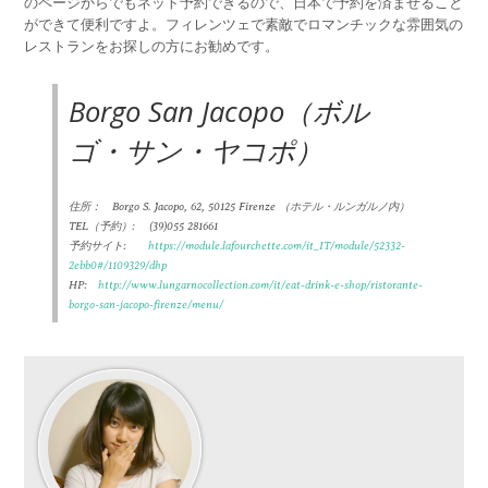
のページからでもネット予約できるので、日本で予約を済ませること
ができて便利ですよ。フィレンツェで素敵でロマンチックな雰囲気の
レストランをお探しの方にお勧めです。
Borgo San Jacopo（ボル
ゴ・サン・ヤコポ）
住所： Borgo S. Jacopo, 62, 50125 Firenze （ホテル・ルンガルノ内）
TEL（予約）: (39)055 281661
予約サイト:
https://module.lafourchette.com/it_IT/module/52332-
2ebb0#/1109329/dhp
HP:
http://www.lungarnocollection.com/it/eat-drink-e-shop/ristorante-
borgo-san-jacopo-firenze/menu/