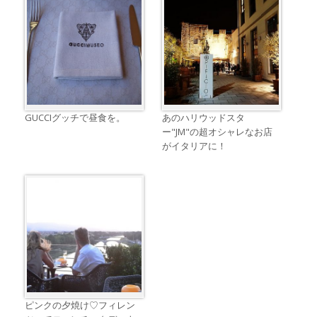
GUCCIグッチで昼食を。
あのハリウッドスタ
ー"JM"の超オシャレなお店
がイタリアに！
ピンクの夕焼け♡フィレン