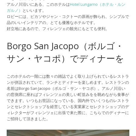
アルノ川沿いにある、このホテルは
Hotel Lungarno（ホテル・ルン
ガルノ）
といいます。
ロビーには、ピカソやジャン・コクトーの原画が飾られ、シンプルで
品のいいインテリアの、とても優雅なホテルです。
好立地にあるので、フィレンツェの観光にもとても便利。
Borgo San Jacopo（ボルゴ・
サン・ヤコポ）でディナーを
このホテルの一階には数々の雑誌でよく取り上げられているレストラ
ンが併設されていて、ランチとディナーを楽しめます。レストランの
名前はBorgo San Jacopo（ボルゴ・サン・ヤコポ）。アルノ川沿い
の窓側席に座ればフィレンツェの美しい町並みをを眺めながら食事が
できます。いつもお世話になっている、国内外でいくつものレストラ
ンとセレクトショップを経営している実業家とセレクトショップのデ
ィレクターがフィレンツェに出張で来た際に、こちらでのディナーに
ご招待して頂きました。