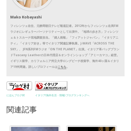
Mako Kobayashi
フィレンツェ在住、元静岡朝日テレビ報道記者。2012年からフィレンツェ在局FM
ラジオにレギュラーパーソナリティーとして出演中。「地球の歩き方」フィレンツ
ェ＆トスカーナ現地調査担当。「婦人画報」「フィアットジャパン」「イタリアニ
ティ」「イタリア好き」等でイタリア関連記事執筆。J-WAVE「ACROSS THE
SKY」、 JFN系列FMラジオ「ON THE PLANET」出演。イタリア革バッグブラン
ドTuscany Leatherの日本代理店＆オンラインショップ「アミーカマコ」経営。
イギリス留学、カリフォルニア州立大学ロングビーチ校留学、海外40ヶ国＆イタリ
ア19州周遊。詳しいプロフィールは
こちら
。
にほんブログ村
イタリア(海外生活・情報) ブログランキングへ
関連記事