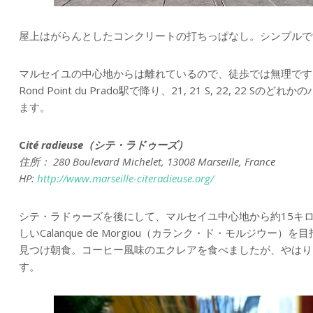
屋上はがらんとしたコンクリートの打ちっぱなし。シンプルで
マルセイユの中心地からは離れているので、徒歩では無理です
Rond Point du Prado駅で降り、21, 21 S, 22, 22 Sの
ます。
C
ité radieuse（シテ・ラドゥーズ）
住所： 280 Boulevard Michelet, 13008 Marseille, France
HP:
http://www.marseille-citeradieuse.org/
シテ・ラドゥーズを後にして、マルセイユ中心地から約15キ
しいCalanque de Morgiou（カランク・ド・モルジウ
見つけ朝食。コーヒー風味のエクレアを食べましたが、やはり
す。