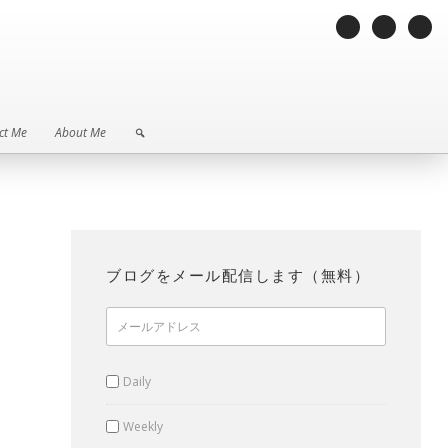
ct Me
About Me
ct Me
About Me
ブログをメール配信します（無料）
Daily
Weekly