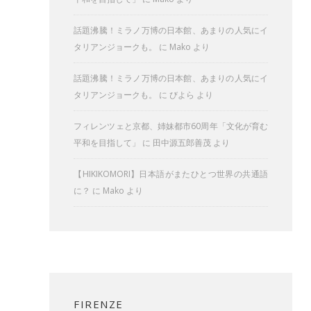
話題沸騰！ミラノ万博の日本館、あまりの人気にイ
タリアンジョークも。
に
Mako
より
話題沸騰！ミラノ万博の日本館、あまりの人気にイ
タリアンジョークも。
に
びよら
より
フィレンツェと京都、姉妹都市60周年「文化が育む
平和を目指して」
に
田中源五郎善茂
より
【HIKIKOMORI】日本語がまたひとつ世界の共通語
に？
に
Mako
より
FIRENZE