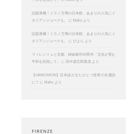
話題沸騰！ミラノ万博の日本館、あまりの人気にイ
タリアンジョークも。
に
Mako
より
話題沸騰！ミラノ万博の日本館、あまりの人気にイ
タリアンジョークも。
に
びよら
より
フィレンツェと京都、姉妹都市60周年「文化が育む
平和を目指して」
に
田中源五郎善茂
より
【HIKIKOMORI】日本語がまたひとつ世界の共通語
に？
に
Mako
より
FIRENZE