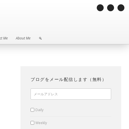
ct Me
About Me
ct Me
About Me
ブログをメール配信します（無料）
Daily
Weekly