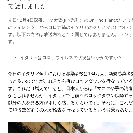
て話しました
先日12月4日深夜、FM大阪(JFN系列）のOn The Plane
のフィレンツェからコロナ禍のイタリアのクリスマスについて
す。以下の内容は放送内容と全く同じではありません。ラジオ
す。
イタリアはコロナウイルスの状況はいかがですか？
今日のイタリア全土における感染者数は
万人、新規感染者
164
っと多いのですが、
月から再びロックダウンを行なっている
11
す。これだけ増えていると、日本人からは「マスクや手の消毒
かもしれませんが、イタリアでも前回のロックダウン以降ずっ
以外の人を見る方が珍しく感じるくらいです。それに、これだ
て
倍ほど多くの人が検査を行なっているという背景もありま
10