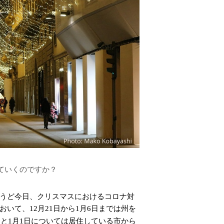
ていくのですか？
うど今日、クリスマスにおけるコロナ対
おいて、
月
日から
月
日までは州を
12
21
1
6
日と
月
日については居住している市から
1
1