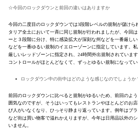
☆今回のロックダウンと前回の違いはありますか
今回の二度目のロックダウンでは
段階レベルの規制が儲けら
3
タリア全土において一斉に同じ規制が行われましたが、今回は
ーと３段階に分け、特に感染拡大が深刻な州などを一番厳しい
などを一番ゆるい規制のイエローゾーンに指定しています。私
厳しいレッドゾーンに指定され、
時間外出規制されています
24
コントロールがほとんどなくて、ずっとゆるい規制になってい
ロックダウン中の街中はどのような感じなのでしょうか
前回のロックダウンに比べると規制がゆるいため、前回のよう
囲気なのですが、そうはいってもレストランやほとんどのお店
び人がいなくなり、ひっそり静まり返っています。例年はブラ
など街は買い物客で溢れかえりますが、今年は日用品以外のシ
いません。