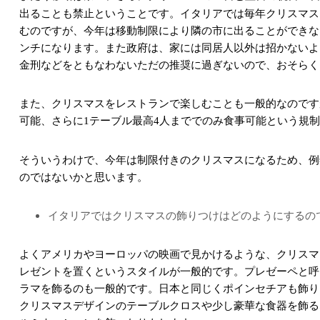
出ることも禁止ということです。イタリアでは毎年クリスマス
むのですが、今年は移動制限により隣の市に出ることができな
ンチになります。また政府は、家には同居人以外は招かないよ
金刑などをともなわないただの推奨に過ぎないので、おそらく
また、クリスマスをレストランで楽しむことも一般的なのです
可能、さらに
テーブル最高
人まででのみ食事可能という規制
1
4
そういうわけで、今年は制限付きのクリスマスになるため、例
のではないかと思います。
イタリアではクリスマスの飾りつけはどのようにするの
よくアメリカやヨーロッパの映画で見かけるような、クリスマ
レゼントを置くというスタイルが一般的です。プレゼーペと呼
ラマを飾るのも一般的です。日本と同じくポインセチアも飾り
クリスマスデザインのテーブルクロスや少し豪華な食器を飾る