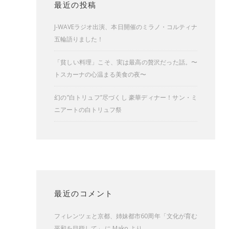
最近の投稿
J-WAVEラジオ出演、本日開催のミラノ・コルティナ
五輪語りました！
「貧しい料理」こそ、実は最高の贅沢だった話。〜
トスカーナの心温まる美食の夜〜
幻の”白トリュフ”尽づくし 豪華ディナー！サン・ミ
ニアートの白トリュフ祭
最近のコメント
フィレンツェと京都、姉妹都市60周年「文化が育む
平和を目指して」
に
Mako
より