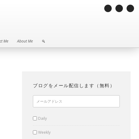
ct Me
About Me
ct Me
About Me
ブログをメール配信します（無料）
Daily
Weekly