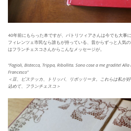
40年前にもらった本ですが、パトリツィアさんは今でも大事
フィレンツェ市民なら誰もが持っている、昔からずっと人気の
はフランチェスコさんからこんなメッセージが。
“Fagioli, Bistecca, Trippa, Ribollita. Sono cose a me gradite! All
Francesco”
＜豆、ビステッカ、トリッパ、リボッリータ。これらは私が好
込めて、フランチェスコ＞