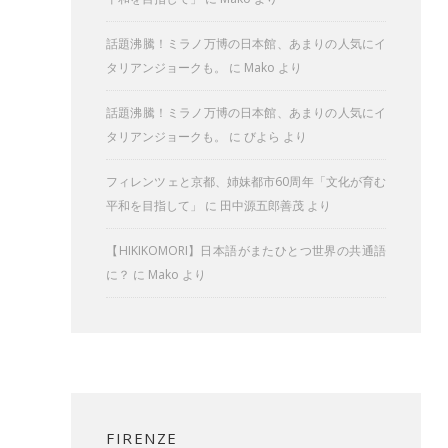
話題沸騰！ミラノ万博の日本館、あまりの人気にイ
タリアンジョークも。
に
Mako
より
話題沸騰！ミラノ万博の日本館、あまりの人気にイ
タリアンジョークも。
に
びよら
より
フィレンツェと京都、姉妹都市60周年「文化が育む
平和を目指して」
に
田中源五郎善茂
より
【HIKIKOMORI】日本語がまたひとつ世界の共通語
に？
に
Mako
より
FIRENZE