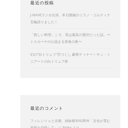
最近の投稿
J-WAVEラジオ出演、本日開催のミラノ・コルティナ
五輪語りました！
「貧しい料理」こそ、実は最高の贅沢だった話。〜
トスカーナの心温まる美食の夜〜
幻の”白トリュフ”尽づくし 豪華ディナー！サン・ミ
ニアートの白トリュフ祭
最近のコメント
フィレンツェと京都、姉妹都市60周年「文化が育む
平和を目指して」
に
Mako
より