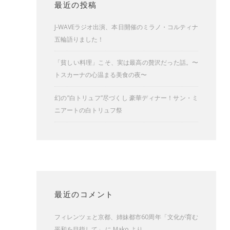
最近の投稿
J-WAVEラジオ出演、本日開催のミラノ・コルティナ
五輪語りました！
「貧しい料理」こそ、実は最高の贅沢だった話。〜
トスカーナの心温まる美食の夜〜
幻の”白トリュフ”尽づくし 豪華ディナー！サン・ミ
ニアートの白トリュフ祭
最近のコメント
フィレンツェと京都、姉妹都市60周年「文化が育む
平和を目指して」
に
Mako
より