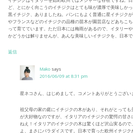
イチジクはイタリーを始め欧州ではメジャーな存在ですね。日
ど、とにかく向こうのイチジクはとても味が濃厚で美味しかっ
黒イチジク、ありましたね。パンにもよく普通に星イチジクが
やフランスなどのイチジクの品種の苗木が園芸店などあちこち
って育てています。ただ日本には梅雨があるので、イタリーや
かどうかは解りませんが、あんな美味しいイチジクを、日本で
返信
Mako
says
2016/06/09 at 8:31 pm
星ネコさん、はじめまして。コメントありがとうござい
祖父母の家の庭にイチジクの木があり、それがとっても
が大好物なのですが、イタリアのイチジクの驚愕の甘さ
ねえ！イタリアのイチジクの木は驚くほど沢山実るので
よ、まさにパラダイスです。日本で育った欧州イチジク