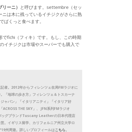
ンブリーニ）
と呼びます。settembre（セッ
ーニは木に残っているイチジクがさらに熟
でぱくっと食べます。
でfichi（フィキ）です。もし、この時期
のイチジクは市場やスーパーでも購入で
記者。2012年からフィレンツェ在局FMラジオに
中。「地球の歩き方」フィレンツェ＆トスカーナ
トジャパン」「イタリアニティ」「イタリア好
CROSS THE SKY」、 JFN系列FMラジオ
バッグブランドTuscany Leatherの日本代理店
経営。イギリス留学、カリフォルニア州立大学ロ
ア19州周遊。詳しいプロフィールは
こちら
。