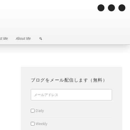
ct Me
About Me
ct Me
About Me
ブログをメール配信します（無料）
Daily
Weekly