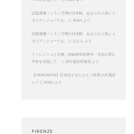
話題沸騰！ミラノ万博の日本館、あまりの人気にイ
タリアンジョークも。
に
Mako
より
話題沸騰！ミラノ万博の日本館、あまりの人気にイ
タリアンジョークも。
に
びよら
より
フィレンツェと京都、姉妹都市60周年「文化が育む
平和を目指して」
に
田中源五郎善茂
より
【HIKIKOMORI】日本語がまたひとつ世界の共通語
に？
に
Mako
より
FIRENZE