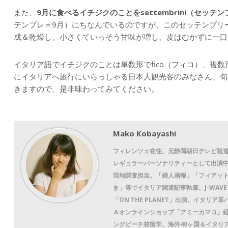
また、
9月に食べるイチジクのことをsettembrini（セッテ
テンブレ＝9月）にちなんでいるのですが、このセッテンブリ
成＆乾燥し、小さくていっそう甘味が増し、皮はむかずに一口
イタリア語でイチジクのことは単数形でfico（フィコ）、複数形
にイタリアへ旅行にいらっしゃる日本人観光客のみなさん、旬
きますので、是非味わってみてください。
Mako Kobayashi
フィレンツェ在住、元静岡朝日テレビ報道
レギュラーパーソナリティーとして出演
現地調査担当。「婦人画報」「フィアッ
き」等でイタリア関連記事執筆。J-WAVE「A
「ON THE PLANET」出演。イタリア革
＆オンラインショップ「アミーカマコ」
ングビーチ校留学、海外40ヶ国＆イタリ