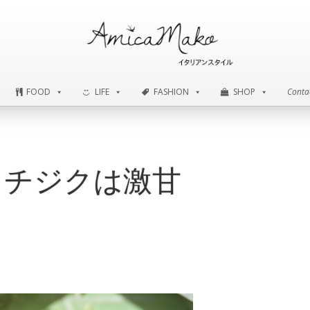
FOOD
LIFE
FASHION
SHOP
Conta
FOOD
LIFE
FASHION
SHOP
Conta
イチジクは激甘