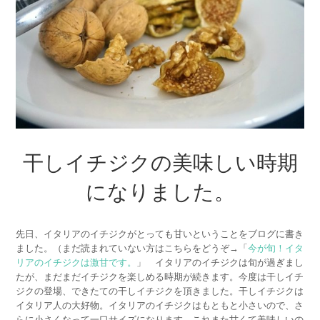
干しイチジクの美味しい時期
になりました。
先日、イタリアのイチジクがとっても甘いということをブログに書き
ました。（まだ読まれていない方はこちらをどうぞ→「
今が旬！イタ
リアのイチジクは激甘です。
」 イタリアのイチジクは旬が過ぎまし
たが、まだまだイチジクを楽しめる時期が続きます。今度は干しイチ
ジクの登場、できたての干しイチジクを頂きました。干しイチジクは
イタリア人の大好物。イタリアのイチジクはもともと小さいので、さ
らに小さくなって一口サイズになります。これまた甘くて美味しいの