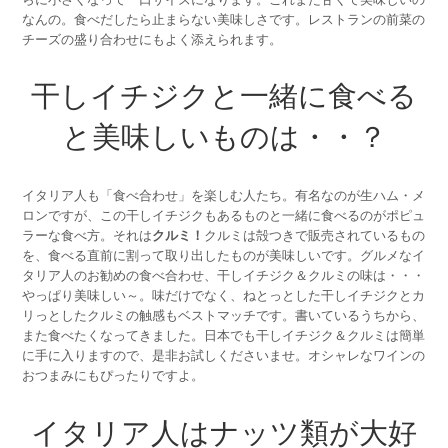
なんの。食べだしたら止まらない美味しさです。レストランの前菜の
チーズの盛り合わせにもよく添えられます。
干しイチジクと一緒に食べる
と美味しいものは・・？
イタリア人も「食べ合わせ」を楽しむ人たち。有名なのが生ハム・メ
ロンですが、この干しイチジクもあるものと一緒に食べるのがポピュ
ラーな食べ方。それは
クルミ！
クルミは殻つきで販売されているもの
を、食べる直前に割って取り出したものが美味しいです。グルメなイ
タリア人のお勧めの食べ合わせ、干しイチジク＆クルミの味は・・・
やっぱり美味しい～。味だけでなく、ねとっとした干しイチジクとカ
リっとしたクルミの触感もベストマッチです。書いているうちから、
また食べたくなってきました。日本でも干しイチジク＆クルミは簡単
に手に入りますので、是非お試しくださいませ。オシャレなワインの
おつまみにもぴったりですよ。
イタリア人はナッツ類が大好