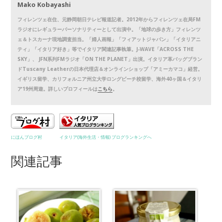
Mako Kobayashi
フィレンツェ在住、元静岡朝日テレビ報道記者。2012年からフィレンツェ在局FM
ラジオにレギュラーパーソナリティーとして出演中。「地球の歩き方」フィレンツ
ェ＆トスカーナ現地調査担当。「婦人画報」「フィアットジャパン」「イタリアニ
ティ」「イタリア好き」等でイタリア関連記事執筆。J-WAVE「ACROSS THE
SKY」、 JFN系列FMラジオ「ON THE PLANET」出演。イタリア革バッグブラン
ドTuscany Leatherの日本代理店＆オンラインショップ「アミーカマコ」経営。
イギリス留学、カリフォルニア州立大学ロングビーチ校留学、海外40ヶ国＆イタリ
ア19州周遊。詳しいプロフィールは
こちら
。
にほんブログ村
イタリア(海外生活・情報) ブログランキングへ
関連記事