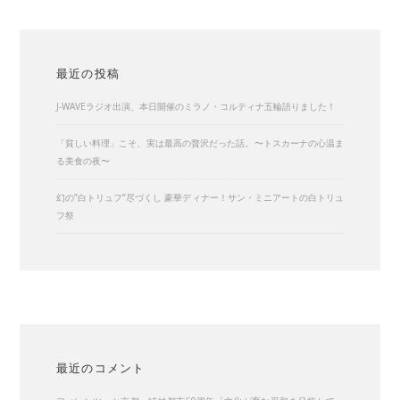
最近の投稿
J-WAVEラジオ出演、本日開催のミラノ・コルティナ五輪語りました！
「貧しい料理」こそ、実は最高の贅沢だった話。〜トスカーナの心温ま
る美食の夜〜
幻の”白トリュフ”尽づくし 豪華ディナー！サン・ミニアートの白トリュ
フ祭
最近のコメント