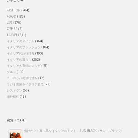
カテゴリー
FASHION
(204)
FOOD
(186)
LIFE
(276)
OTHER
(2)
TRAVEL
(211)
イタリアのアイテム
(164)
イタリアのファッション
(184)
イタリアの旅行情報
(190)
イタリアの暮らし
(262)
イタリア人直伝のレシピ
(45)
グルメ
(110)
ヨーロッパの旅行情報
(17)
ラジオ出演＆イタリア音楽
(22)
レストラン
(66)
海外移住
(19)
閲覧 FOOD
焦げた？！真っ黒なイタリアのトマト、SUN BLACK（サン・ブラック）