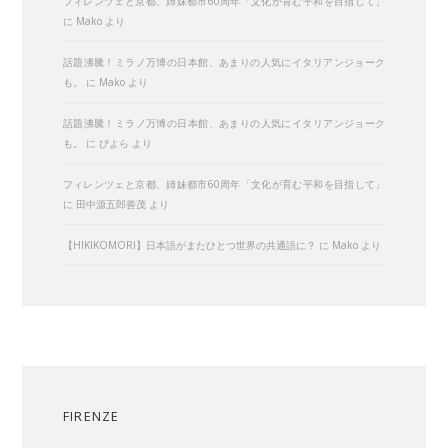
フィレンツェと京都、姉妹都市60周年「文化が育む平和を目指して」
に
Mako
より
話題沸騰！ミラノ万博の日本館、あまりの人気にイタリアンジョーク
も。
に
Mako
より
話題沸騰！ミラノ万博の日本館、あまりの人気にイタリアンジョーク
も。
に
びよら
より
フィレンツェと京都、姉妹都市60周年「文化が育む平和を目指して」
に
田中源五郎善茂
より
【HIKIKOMORI】日本語がまたひとつ世界の共通語に？
に
Mako
より
FIRENZE